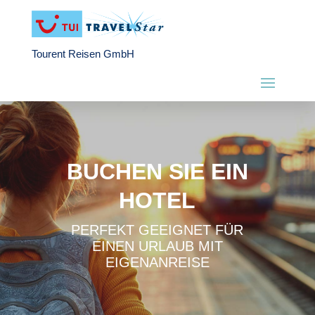
Tourent Reisen GmbH
BUCHEN SIE EIN
HOTEL
PERFEKT GEEIGNET FÜR
EINEN URLAUB MIT
EIGENANREISE