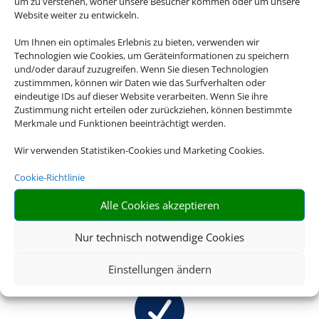
um zu verstehen, woher unsere Besucher kommen oder um unsere
Website weiter zu entwickeln.
Um Ihnen ein optimales Erlebnis zu bieten, verwenden wir
Bauen Sie sich Ihre Reise selbst zusammen
Technologien wie Cookies, um Geräteinformationen zu speichern
und profitieren Sie dabei von maximaler
und/oder darauf zuzugreifen. Wenn Sie diesen Technologien
zustimmmen, können wir Daten wie das Surfverhalten oder
Flexibilität. Die besten Hotelangebote für
eindeutige IDs auf dieser Website verarbeiten. Wenn Sie ihre
Ihren Urlaub finden Sie dabei bei uns.
Zustimmung nicht erteilen oder zurückziehen, können bestimmte
Merkmale und Funktionen beeinträchtigt werden.

Wir verwenden Statistiken-Cookies und Marketing Cookies.
Cookie-Richtlinie
Alle Cookies akzeptieren
RIESIGE AUSWAHL
Nur technisch notwendige Cookies
Wählen Sie aus einer großen Anzahl an Hotels
europaweit
Einstellungen ändern
